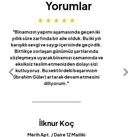
Yorumlar
"Nora inşaat şirketinin en büyük özelliği
başladığı işi en ağır koşullarda bile bitirmek
olduğuna ikinci defa yaşıyarak tanık oldum
ve kesinlikle bu konuda hiçbir endişe
duymadım. Kendilerine iş icabı
çekişmelerimizin karşılıklı olarak hoş
görülmesi dileklerimle başarırlar dilerim.
Ayrıca sorun çözme tartışmalarında denge
unsuru olan Veliaht İbrahim Güler'e ayrıca
teşekkür ederim."
Öz İlbay Akbostancı