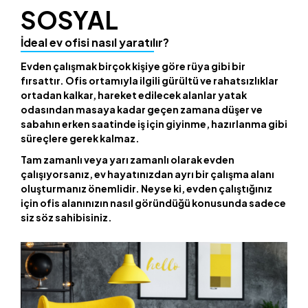
SOSYAL
İdeal ev ofisi nasıl yaratılır?
Evden çalışmak birçok kişiye göre rüya gibi bir
fırsattır. Ofis ortamıyla ilgili gürültü ve rahatsızlıklar
ortadan kalkar, hareket edilecek alanlar yatak
odasından masaya kadar geçen zamana düşer ve
sabahın erken saatinde iş için giyinme, hazırlanma gibi
süreçlere gerek kalmaz.
Tam zamanlı veya yarı zamanlı olarak evden
çalışıyorsanız, ev hayatınızdan ayrı bir çalışma alanı
oluşturmanız önemlidir. Neyse ki, evden çalıştığınız
için ofis alanınızın nasıl göründüğü konusunda sadece
siz söz sahibisiniz.