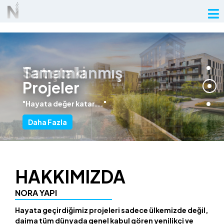
404
Tamamlanmış
Satıştaki
Projeler
Projeler
"Hayata değer katar..."
"Hayata değer katar..."
Daha Fazla
Daha Fazla
HAKKIMIZDA
NORA YAPI
Hayata geçirdiğimiz projeleri sadece ülkemizde değil,
daima tüm dünyada genel kabul gören yenilikçi ve