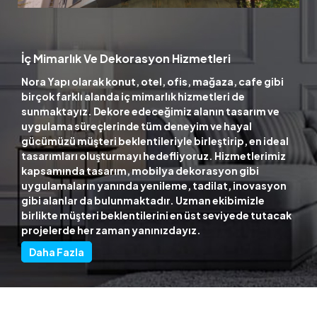
İç Mimarlık Ve Dekorasyon Hizmetleri
Nora Yapı olarak konut, otel, ofis, mağaza, cafe gibi
birçok farklı alanda iç mimarlık hizmetleri de
sunmaktayız. Dekore edeceğimiz alanın tasarım ve
uygulama süreçlerinde tüm deneyim ve hayal
gücümüzü müşteri beklentileriyle birleştirip, en ideal
tasarımları oluşturmayı hedefliyoruz. Hizmetlerimiz
kapsamında tasarım, mobilya dekorasyon gibi
uygulamaların yanında yenileme, tadilat, inovasyon
gibi alanlar da bulunmaktadır. Uzman ekibimizle
birlikte müşteri beklentilerini en üst seviyede tutacak
projelerde her zaman yanınızdayız.
Daha Fazla